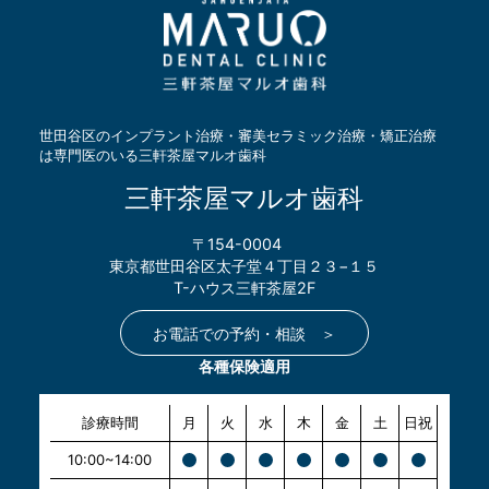
世田谷区のインプラント治療・審美セラミック治療・矯正治療
は専門医のいる三軒茶屋マルオ歯科
三軒茶屋マルオ歯科
〒154-0004
東京都世田谷区太子堂４丁目２３−１５
T-ハウス三軒茶屋2F
お電話での予約・相談 ＞
各種保険適用
診療時間
月
火
水
木
金
土
日祝
10:00~14:00